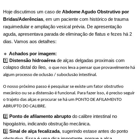
Hoje discutimos um caso de
Abdome Agudo Obstrutivo por
Bridas/Aderências
, em um paciente com histórico de trauma
raquimedular e ampliação vesical prévia. De apresentação
aguda, apresentava parada de eliminação de flatus e fezes há 2
dias. Vamos aos detalhes:
🔹
Achados por imagem:
1️⃣
Distensão hidroaérea
de alças delgadas proximais com
colapso distal do íleo,
o que nos leva a pensar que provavelmente há
algum processo de oclusão / suboclusão intestinal.
O nosso próximo passo é pesquisar se existe um fator obstrutivo
mecânico ou se a distensão é funcional. Para fazer isso, é preciso seguir
o trajeto das alças e procurar se há um PONTO DE AFILAMENTO
ABRUPTO DO CALIBRE.
2️⃣
Ponto de afilamento abrupto
do calibre intestinal no
hipogástrio, indicando obstrução mecânica.
3️⃣
Sinal de alça fecalizada
, sugerindo estase antes do ponto
obstrutivo. Essa é uma dica importante, porque a alça