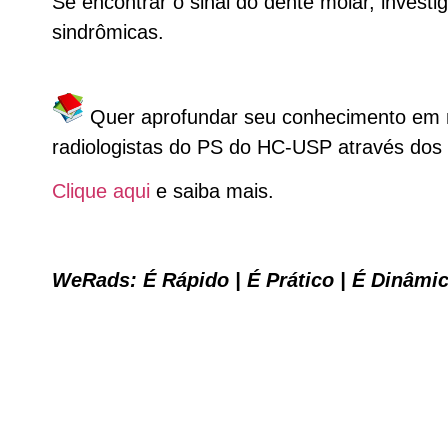
Se encontrar o sinal do dente molar, invest
sindrômicas.
Quer aprofundar seu conhecimento em m
radiologistas do PS do HC-USP através do
Clique aqui
e saiba mais.
WeRads: É Rápido | É Prático | É Dinâmi