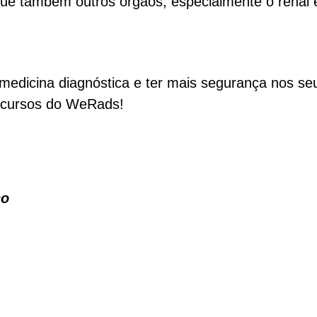
igue também outros órgãos, especialmente o renal 
edicina diagnóstica e ter mais segurança nos se
s cursos do WeRads!
co