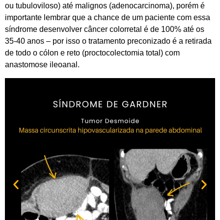
ou tubuloviloso) até malignos (adenocarcinoma), porém é
importante lembrar que a chance de um paciente com essa
síndrome desenvolver câncer colorretal é de 100% até os
35-40 anos – por isso o tratamento preconizado é a retirada
de todo o cólon e reto (proctocolectomia total) com
anastomose ileoanal.