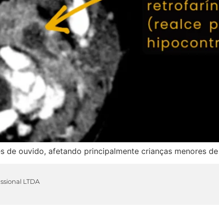
 de ouvido, afetando principalmente crianças menores de
issional LTDA