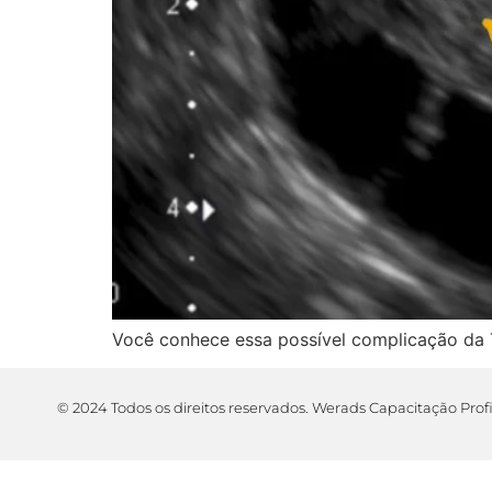
Você conhece essa possível complicação da 
© 2024 Todos os direitos reservados. Werads Capacitação Prof