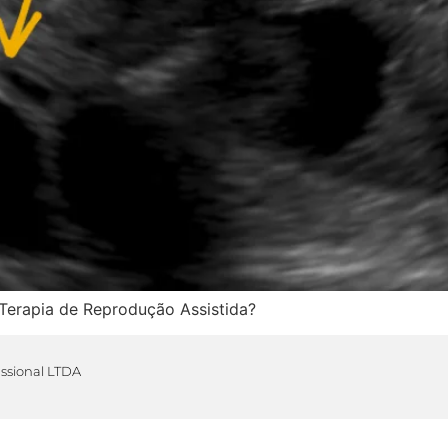
Terapia de Reprodução Assistida?
issional LTDA