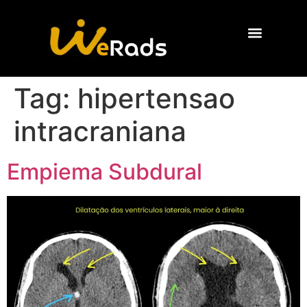
Quem Somos
Tag:
hipertensao
intracraniana
Empiema Subdural