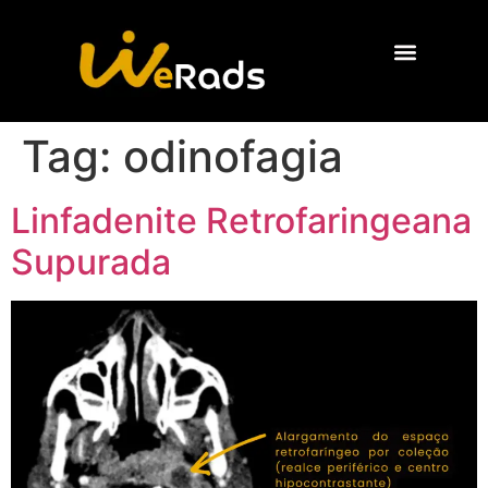
Quem Somos
Tag:
odinofagia
Linfadenite Retrofaringeana
Supurada