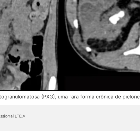
togranulomatosa (PXG), uma rara forma crônica de pielonef
issional LTDA