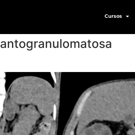
Cursos
 xantogranulomatosa