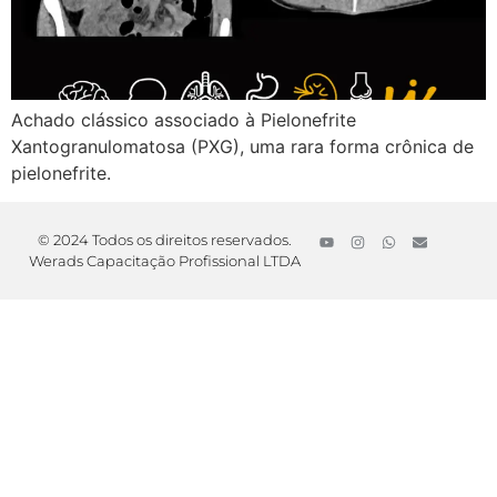
Achado clássico associado à Pielonefrite
Xantogranulomatosa (PXG), uma rara forma crônica de
pielonefrite.
© 2024 Todos os direitos reservados.
Werads Capacitação Profissional LTDA