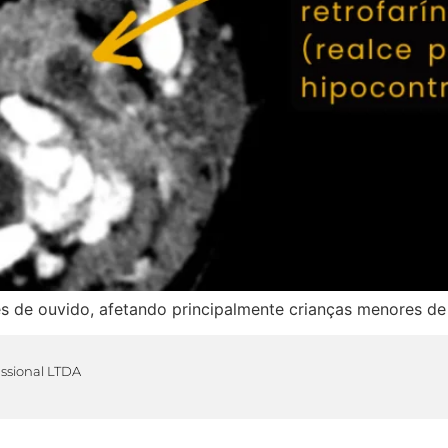
 de ouvido, afetando principalmente crianças menores de
issional LTDA