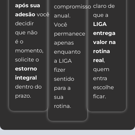
após sua
claro de
compromisso
adesão
você
que a
anual.
decidir
LIGA
Você
que não
entrega
permanece
é o
valor na
apenas
momento,
rotina
enquanto
solicite o
real
,
a LIGA
estorno
quem
fizer
integral
entra
sentido
dentro do
escolhe
para a
prazo.
ficar.
sua
rotina.