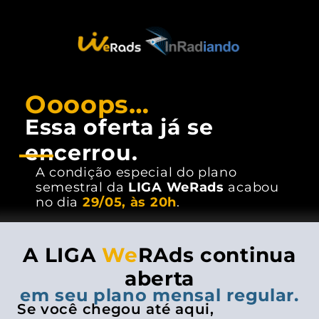
Oooops…
Essa oferta já se
encerrou.
A condição especial do plano
semestral da
LIGA WeRads
acabou
no dia
29/05, às 20h
.
A LIGA
We
RAds continua
aberta
em seu plano mensal regular.
Se você chegou até aqui,