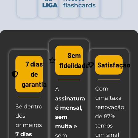
LIGA
flashcards
Sem
7 dias
Satisfação
fidelidade
de
garantia
Com
A
uma taxa
assinatura
Se dentro
renovação
é mensal,
dos
de 87%
sem
primeiros
temos
multa
e
7 dias
um sinal
sem