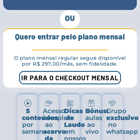
OU
Quero entrar pelo plano mensal
O plano mensal regular segue disponível
por R$ 297,00/mês, sem fidelidade.
IR PARA O CHECKOUT MENSAL
5
Acesso
Dicas
Bônus:
Grupo
conteúdos
completo
de
aulas
exclusivo
por
ao
Laudo
ao
no
semana
acervo
em
vivo
whatsapp
da
nossos