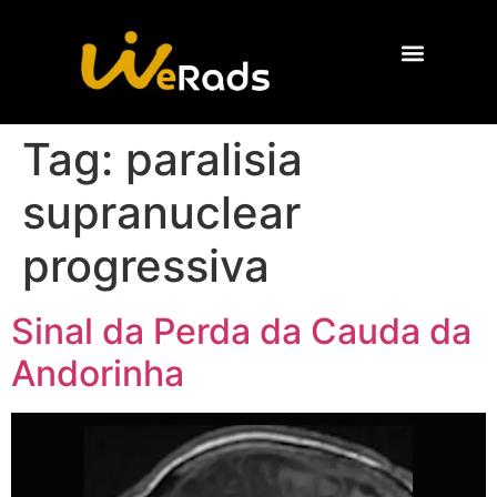
Quem Somos
Tag:
paralisia
supranuclear
progressiva
Sinal da Perda da Cauda da
Andorinha