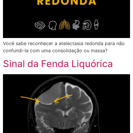
Você sabe reconhecer a atelectasia redonda para não
confundi-la com uma consolidação ou massa?
Sinal da Fenda Liquórica