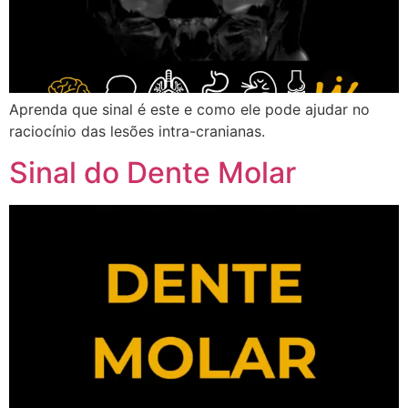
Aprenda que sinal é este e como ele pode ajudar no
raciocínio das lesões intra-cranianas.
Sinal do Dente Molar